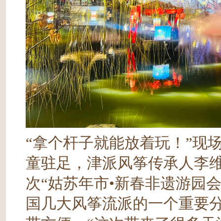
“拿个杆子就能放着玩！”现
童驻足，津派风筝传承人李
次“姑苏年市•新春非遗游园
国几大风筝流派的一个重要