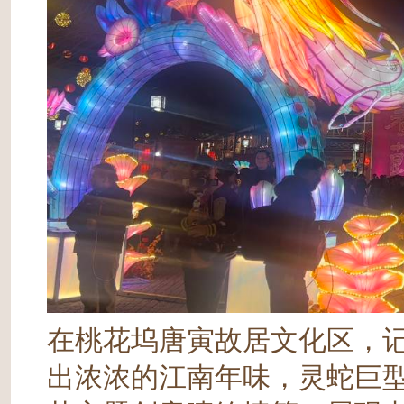
在桃花坞唐寅故居文化区，
出浓浓的江南年味，灵蛇巨型